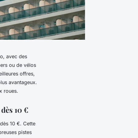
lo, avec des
iers ou de vélos
illeures offres,
plus avantageux.
x roues.
 dès 10 €
 dès 10 €. Cette
breuses pistes