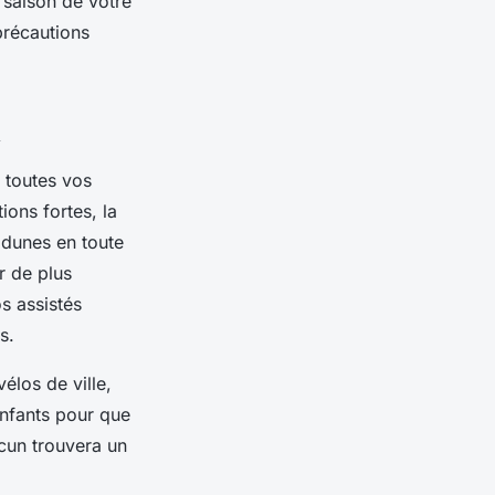
 saison de votre
 précautions
n
 toutes vos
ons fortes, la
 dunes en toute
r de plus
s assistés
s.
élos de ville,
enfants pour que
acun trouvera un