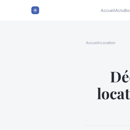
Accueil
Actu
Bo
Accueil
›
Location
Dé
loca