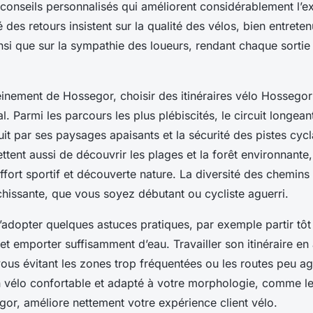
conseils personnalisés qui améliorent considérablement l’ex
é des retours insistent sur la qualité des vélos, bien entreten
nsi que sur la sympathie des loueurs, rendant chaque sortie
einement de Hossegor, choisir des itinéraires vélo Hossego
l. Parmi les parcours les plus plébiscités, le circuit longeant
t par ses paysages apaisants et la sécurité des pistes cycl
ettent aussi de découvrir les plages et la forêt environnante,
effort sportif et découverte nature. La diversité des chemins
chissante, que vous soyez débutant ou cycliste aguerri.
 d’adopter quelques astuces pratiques, par exemple partir tôt 
 et emporter suffisamment d’eau. Travailler son itinéraire e
vous évitant les zones trop fréquentées ou les routes peu a
n vélo confortable et adapté à votre morphologie, comme le
gor, améliore nettement votre expérience client vélo.