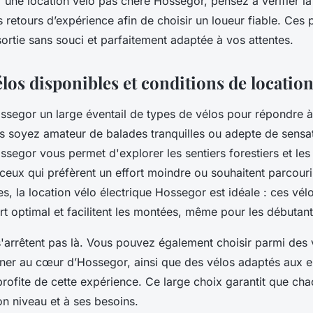
 une location vélo pas chère Hossegor, pensez à vérifier la
les retours d’expérience afin de choisir un loueur fiable. Ces
ortie sans souci et parfaitement adaptée à vos attentes.
los disponibles et conditions de locatio
segor un large éventail de types de vélos pour répondre à
s soyez amateur de balades tranquilles ou adepte de sensati
segor vous permet d'explorer les sentiers forestiers et les
 ceux qui préfèrent un effort moindre ou souhaitent parcouri
s, la location vélo électrique Hossegor est idéale : ces vélo
rt optimal et facilitent les montées, même pour les débutant
'arrêtent pas là. Vous pouvez également choisir parmi des v
lâner au cœur d’Hossegor, ainsi que des vélos adaptés aux 
 profite de cette expérience. Ce large choix garantit que ch
n niveau et à ses besoins.