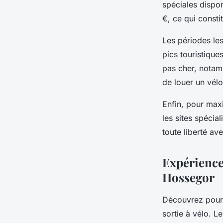
spéciales dispon
€, ce qui consti
Les périodes le
pics touristique
pas cher, notam
de louer un vélo
Enfin, pour max
les sites spéci
toute liberté av
Expériences
Hossegor
Découvrez pourqu
sortie à vélo. L