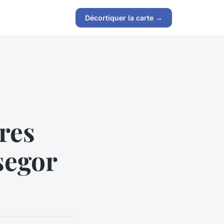
Décortiquer la carte →
res
segor