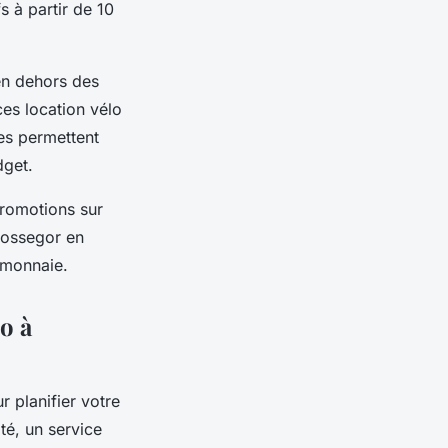
s à partir de 10
en dehors des
ces location vélo
es permettent
dget.
promotions sur
Hossegor en
-monnaie.
lo à
 planifier votre
pté, un service