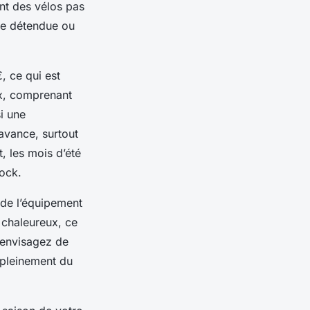
nt des vélos pas
de détendue ou
€, ce qui est
ix, comprenant
i une
 avance, surtout
t, les mois d’été
tock.
é de l’équipement
l chaleureux, ce
, envisagez de
r pleinement du