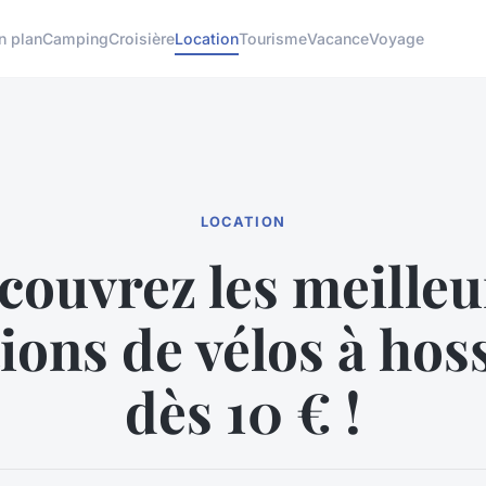
n plan
Camping
Croisière
Location
Tourisme
Vacance
Voyage
LOCATION
couvrez les meilleu
tions de vélos à hos
dès 10 € !