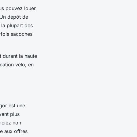
ous pouvez louer
. Un dépôt de
 la plupart des
rfois sacoches
t durant la haute
cation vélo, en
gor est une
vent plus
ficiez non
ce aux offres