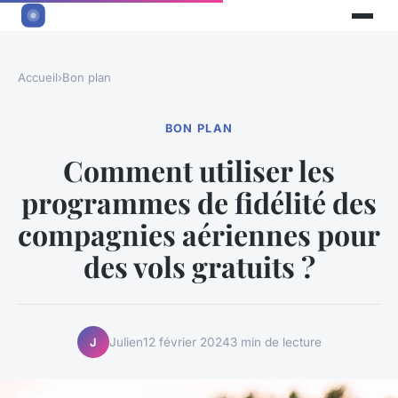
Accueil
›
Bon plan
BON PLAN
Comment utiliser les
programmes de fidélité des
compagnies aériennes pour
des vols gratuits ?
Julien
12 février 2024
3 min de lecture
J