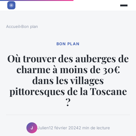
Accueil
›
Bon plan
BON PLAN
Où trouver des auberges de
charme à moins de 30€
dans les villages
pittoresques de la Toscane
?
Julien
12 février 2024
2 min de lecture
J